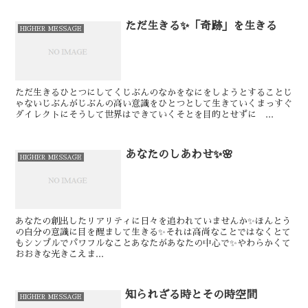
ただ生きる✨「奇跡」を生きる
HIGHER MESSAGE
ただ生きる⁡⁡ひとつにしてくじぶんのなかを⁡⁡⁡⁡なにをしようとすることじ
ゃない⁡⁡⁡⁡⁡⁡じぶんがじぶんの高い意識をひとつとして生きていく⁡⁡⁡⁡まっすぐ
ダイレクトに⁡⁡⁡⁡⁡⁡そうして世界はできていく⁡⁡⁡⁡⁡⁡⁡そとを目的とせずに ...
あなたのしあわせ✨🌸
HIGHER MESSAGE
あなたの創出したリアリティに日々を追われていませんか✨⁡⁡ほんとう
の自分の意識に目を醒まして生きる✨⁡⁡⁡それは高尚なことではなく⁡⁡とて
もシンプルでパワフルなこと⁡⁡⁡あなたがあなたの中心で✨やわらかくて
おおきな光⁡⁡⁡きこえま...
知られざる時とその時空間
HIGHER MESSAGE