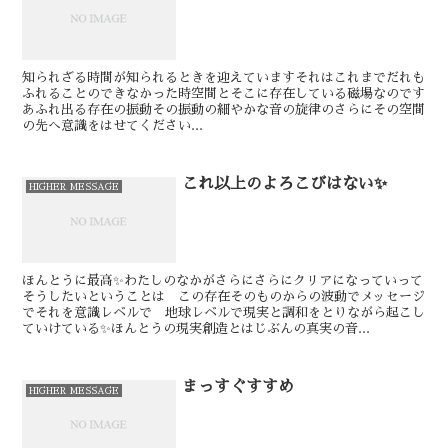
知られざる時間が知られるときを迎えています⁡⁡それはこれまでだれも
ふれることのできなかった時空間とそこに存在している磁場なのです⁡⁡⁡
あふれ出る存在の振動⁡その振動の細やかな音の旋律のさらにその空間
の先へ意識をはせてください⁡⁡⁡...
これ以上のよろこびはない✨
HIGHER MESSAGE
ほんとうに最高✨わたしのなかがさらにさらにクリアになっていって
そうしたいということは この存在そのものからの波動でメッセージ
でそれを意識レベルで 地球レベルで現実と調和をとりながら起こし
ていけている✨ほんとうの現実創造とはじぶんの真実の音...
まっすぐすすめ
HIGHER MESSAGE