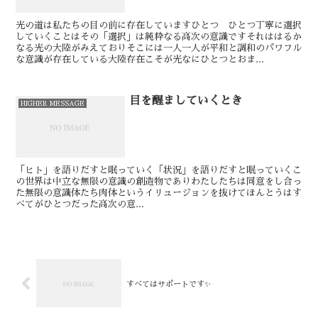
光の道は私たちの目の前に存在していますひとつ ひとつ丁寧に選択
していくことはその「選択」は純粋なる高次の意識ですそれははるか
なる光の大陸がみえておりそこには一人一人が平和と調和のパワフル
な意識が存在している大陸存在こそが光なにひとつとおま...
目を醒ましていくとき
HIGHER MESSAGE
「ヒト」を語りだすと眠っていく⁡「状況」を語りだすと眠っていく⁡⁡⁡⁡こ
の世界は中立な無限の意識の創造物であり⁡⁡わたしたちは同意をし合っ
た無限の意識体たち⁡⁡肉体というイリュージョンを抜けてほんとうはす
べてがひとつだった高次の意...
すべてはサポートです✨