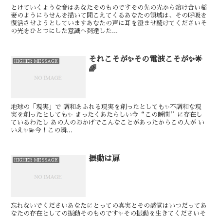
とけていくような音はあなたそのものです⁡⁡その先の光から溶け合い稲
妻のようにらせんを描いて聞こえてくるあなたの領域は、その呼吸を
復活させようとしています⁡⁡あなたの声に耳を澄ませ続けてください⁡⁡そ
の光をひとつにした意識へ到達した...
それこそが✨その電波こそが✨🌟
HIGHER MESSAGE
🌈
地球の「現実」で 調和あふれる現実を創ったとしても✨不調和な現
実を創ったとしても✨ まったくあたらしい今“この瞬間”に存在し
ているわたし あの人のおかげでこんなことがあったからこの人が い
いえ✨💫今！この瞬...
振動は扉
HIGHER MESSAGE
忘れないでください⁡⁡⁡あなたにとっての真実とその感覚はいつだってあ
なたの存在としての振動そのものです✨⁡⁡⁡⁡その振動を生きてください⁡⁡⁡⁡⁡そ