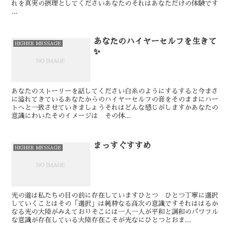
れを真実の摂理としてください⁡⁡⁡⁡⁡⁡あなたのそれはあなただけの体験です
⁡⁡⁡⁡...
あなたのハイヤーセルフを生きて
HIGHER MESSAGE
✨
あなたのストーリーを話してください⁡⁡白糸のようにするすると今まさ
に溢れてきているあなたからのハイヤーセルフの音をそのままにハー
トへと一致させていきましょう⁡⁡それはどんな感じがしますか⁡あなたの
意識にわいたそのイメージは その体...
まっすぐすすめ
HIGHER MESSAGE
光の道は私たちの目の前に存在していますひとつ ひとつ丁寧に選択
していくことはその「選択」は純粋なる高次の意識ですそれははるか
なる光の大陸がみえておりそこには一人一人が平和と調和のパワフル
な意識が存在している大陸存在こそが光なにひとつとおま...