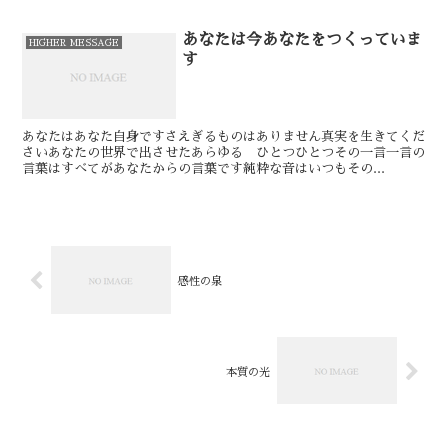
あなたは今あなたをつくっていま
HIGHER MESSAGE
す
あなたはあなた自身です⁡⁡⁡さえぎるものはありません⁡⁡⁡⁡⁡⁡⁡真実を生きてくだ
さい⁡⁡⁡⁡⁡⁡⁡⁡あなたの世界で出させたあらゆる ひとつひとつ⁡⁡その一言一言の
言葉はすべてがあなたからの言葉です⁡⁡⁡⁡⁡⁡純粋な音はいつもその...
感性の泉
本質の光