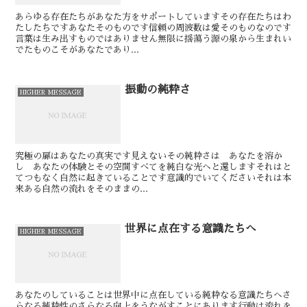
あらゆる存在たちがあなた方をサポートしています⁡⁡その存在たちはわ
たしたちです⁡あなたそのものです⁡⁡⁡信頼の周波数は愛そのものなのです⁡⁡⁡
言葉は生み出すものではありません無限に揺蕩う源の泉から生まれい
でたものこそがあなたであり...
振動の純粋さ
HIGHER MESSAGE
究極の扉はあなたの真実です⁡⁡見えないその純粋さは あなたを溶か
し あなたの体験とその空間すべてを純白な光へと還します⁡⁡それはと
てつもなく自然に起きていることです⁡⁡意識的でいてください⁡⁡⁡それは本
来ある自然の流れをそのままの...
世界に点在する意識たちへ
HIGHER MESSAGE
あなたのしていることは⁡⁡世界中に点在している純粋なる意識たちへ⁡⁡さ
らなる純粋性のさらなる向上をうながすことにあります⁡⁡⁡行動は流れを