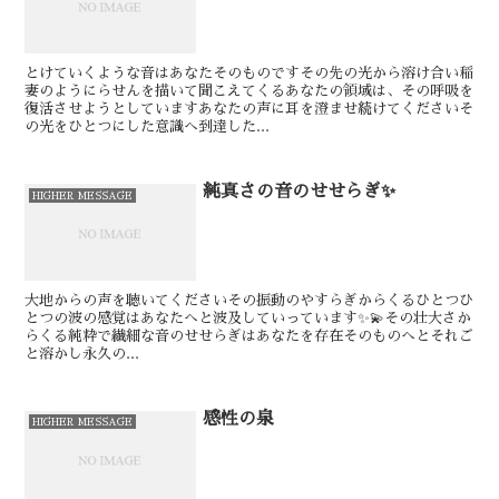
とけていくような音はあなたそのものです⁡⁡その先の光から溶け合い稲
妻のようにらせんを描いて聞こえてくるあなたの領域は、その呼吸を
復活させようとしています⁡⁡あなたの声に耳を澄ませ続けてください⁡⁡そ
の光をひとつにした意識へ到達した...
純真さの音のせせらぎ✨
HIGHER MESSAGE
大地からの声を聴いてください⁡⁡⁡その振動のやすらぎからくるひとつひ
とつの波の感覚は⁡あなたへと波及していっています✨💫⁡⁡⁡⁡⁡その壮大さか
らくる純粋で繊細な音のせせらぎは⁡あなたを存在そのものへとそれご
と溶かし⁡⁡⁡⁡⁡永久の...
感性の泉
HIGHER MESSAGE