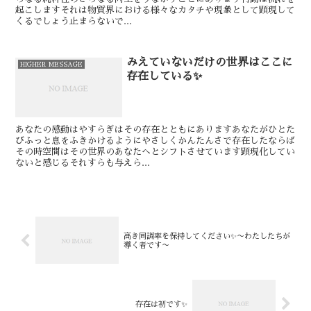
起こします⁡それは物質界における様々なカタチや現象として顕現して
くるでしょう⁡⁡止まらないで...
みえていないだけの世界はここに
HIGHER MESSAGE
存在している✨
あなたの感動はやすらぎは⁡その存在とともにあります⁡⁡⁡あなたがひとた
びふっと息をふきかけるようにやさしくかんたんさで存在したならば⁡
その時空間はその世界のあなたへとシフトさせています⁡⁡⁡顕現化してい
ないと感じるそれすらも与えら...
高き同調率を保持してください✨〜わたしたちが
導く者です〜
存在は初です✨