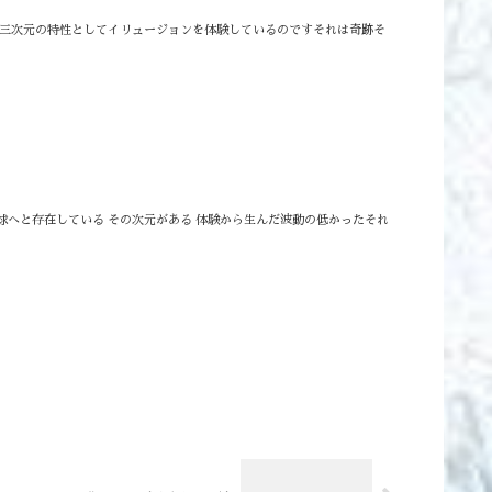
⁡⁡三次元の特性としてイリュージョンを体験しているのです⁡⁡それは奇跡そ
球へと存在している その次元がある 体験から生んだ波動の低かったそれ