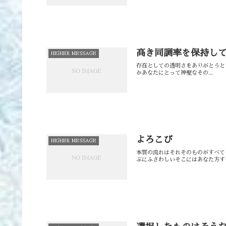
高き同調率を保持し
HIGHER MESSAGE
⁡存在としての透明さをありがとう⁡
か⁡⁡⁡⁡⁡あなたにとって神聖なその...
よろこび
HIGHER MESSAGE
本質の流れは⁡それそのものがすべて
ぶにふさわしい⁡⁡そこにはあなた方すべ