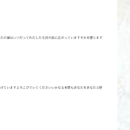
なたの扉はいつだってわたしたち目の前に広がっています⁡⁡⁡それを感じます
ています⁡⁡よろこびでいてください⁡⁡いかなる本質もあなたをあなたと呼