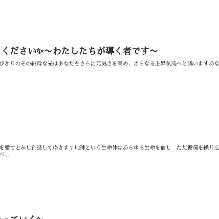
てください✨〜わたしたちが導く者です〜
⁡とびきりのその純粋な光はあなたをさらに元気さを高め、さらなる上昇気流へと誘います⁡⁡あ
を愛でとかし創造してゆきます⁡⁡地球という生命体はあらゆる生命を宿し ただ循環を繰り広げ
...