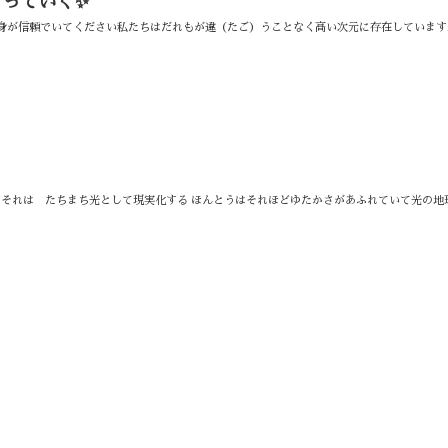
なっていく✨
自身が信頼でいてください⁡⁡⁡私たちはだれもが違（たご）うことなく高い次元に存在しています
すそれは たちまち光として現実化する ほんとうはそれほどゆたかさがあふれていて光の地