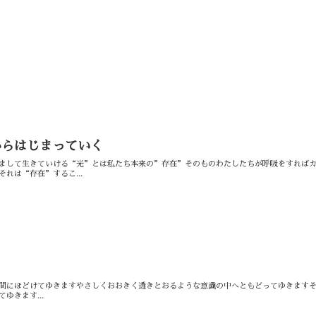
からはじまっていく
まして生きていける“光”とは私たち本来の”存在”そのものわたしたちが呼吸をすれば
れは“存在”するこ...
間にほどけてゆきます⁡やさしくおおきく透きとおるような意識の中へともどってゆきます⁡
ます⁡⁡...