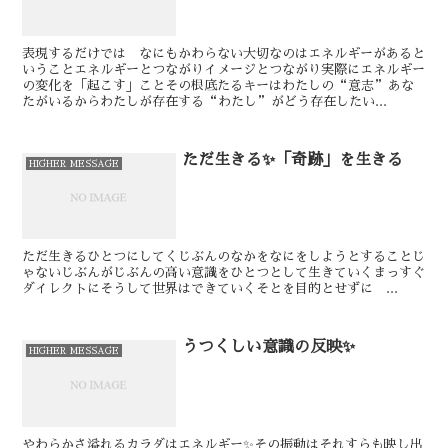
表現するだけでは なにもかわらない大切なのはエネルギーがあると
いうことエネルギーとつながりイメージとつながり実際にエネルギー
の変化を「起こす」ことその根底たるキーはわたしの“意志”あな
たがいるからわたしが存在する“わたし”がどう存在したい...
ただ生きる✨「奇跡」を生きる
HIGHER MESSAGE
ただ生きる⁡⁡ひとつにしてくじぶんのなかを⁡⁡⁡⁡なにをしようとすることじ
ゃない⁡⁡⁡⁡⁡⁡じぶんがじぶんの高い意識をひとつとして生きていく⁡⁡⁡⁡まっすぐ
ダイレクトに⁡⁡⁡⁡⁡⁡そうして世界はできていく⁡⁡⁡⁡⁡⁡⁡そとを目的とせずに ...
うつくしい意識の反映✨
HIGHER MESSAGE
やわらかさ溢れるカラダはエネルギー✨⁡⁡その振動はそれすらも映し出