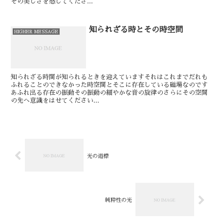
その美しさを感じてくださ...
知られざる時とその時空間
HIGHER MESSAGE
知られざる時間が知られるときを迎えています⁡⁡それはこれまでだれも
ふれることのできなかった時空間とそこに存在している磁場なのです⁡⁡⁡
あふれ出る存在の振動⁡その振動の細やかな音の旋律のさらにその空間
の先へ意識をはせてください⁡⁡⁡...
光の道標
純粋性の光