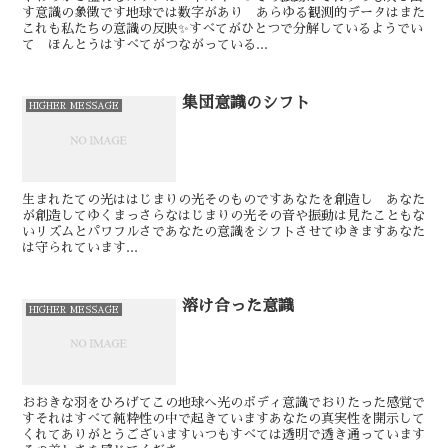
す意識の象徴です⁡⁡⁡地球では数字があり あらゆる観測的データはまた
これも私たちの意識の反映✨⁡⁡すべてがひとつで分解しているようでい
て ほんとうはすべてがつながっている⁡...
集団意識のシフト
HIGHER MESSAGE
生まれたての光は⁡⁡はじまりの光そのものです⁡⁡⁡あなたを創造し あなた
が創造してゆくまっさらなはじまりの光⁡⁡⁡⁡その音や振動は見たこともな
いリズムとパワフルさであなたの意識をシフトさせてゆきます⁡⁡⁡⁡あなた
は守られています⁡...
溶け合った意識
HIGHER MESSAGE
おおきな羽をひろげてこの地球へ光のボディ意識でおりたった感覚で
す⁡⁡⁡それはすべて純粋性の中で起きています⁡⁡⁡あなたの真実性を開示して
くれてありがとうございます⁡⁡⁡いつもすべては透明で透き通っています⁡